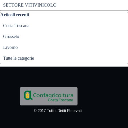
SETTORE VITIVINICOLO
Salta blocco Articoli recenti
Articoli recenti
Costa Toscana
Grosseto
Livorno
Tutte le categorie
© 2017 Tutti i Diritti Riservati