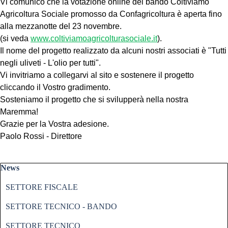
Vi comunico che la votazione online del bando Coltiviamo
Agricoltura Sociale promosso da Confagricoltura è aperta fino
alla mezzanotte del 23 novembre.
(si veda
www.
coltiviamoagricolturasociale.
it
).
Il nome del progetto realizzato da alcuni nostri associati è "Tutti
negli uliveti - L'olio per tutti".
Vi invitriamo a collegarvi al sito e sostenere il progetto
cliccando il Vostro gradimento.
Sosteniamo il progetto che si svilupperà nella nostra
Maremma!
Grazie per la Vostra adesione.
Paolo Rossi - Direttore
Salta blocco News
News
SETTORE FISCALE
SETTORE TECNICO - BANDO
SETTORE TECNICO