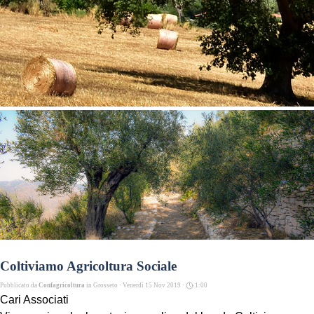
Coltiviamo Agricoltura Sociale
Pubblicato da
Confagricoltura
in
Grosseto
· Venerdì 15 Nov 2019 ·
1:00
Cari Associati