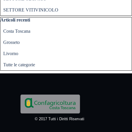
SETTORE VITIVINICOLO
Salta blocco Articoli recenti
Articoli recenti
Costa Toscana
Grosseto
Livorno
Tutte le categorie
© 2017 Tutti i Diritti Riservati